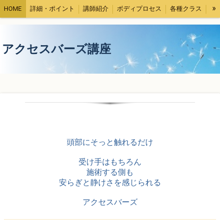
»
HOME
詳細・ポイント
講師紹介
ボディプロセス
各種クラス
受講者さまの声
コラム
アクセスバーズ講座
頭部にそっと触れるだけ
受け手はもちろん
施術する側も
安らぎと静けさを感じられる
アクセスバーズ