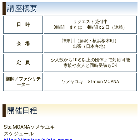
講座概要
リクエスト受付中
日 時
8時間 または 4時間 x２日（連続）
神奈川（藤沢・横浜桜木町）
会 場
出張（日本各地）
少人数から10名以上の団体まで対応可能
定 員
家族や友人と同時受講もOK
講師／ファシリテ
ソメヤユキ Station MOANA
ーター
開催日程
Sta.MOANAソメヤユキ
スケジュール